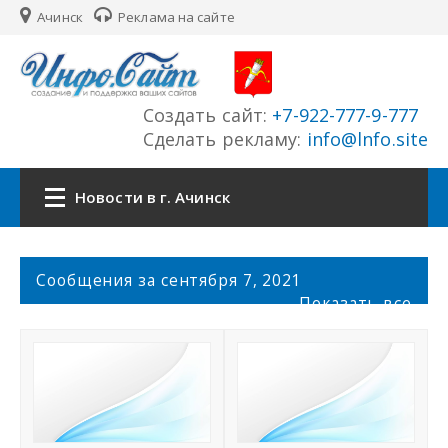
Ачинск
Реклама на сайте
Создать сайт:
+7-922-777-9-777
Сделать рекламу:
info@lnfo.site
Новости в г. Ачинск
Главная
С
Сообщения за сентября 7, 2021
о
Показать все
Новости г. Ачинск
о
б
щ
Сайты города
е
н
История города
и