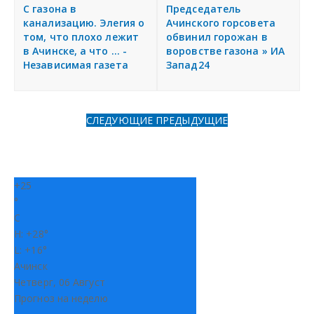
я
С газона в
Председатель
Разместить объявление
канализацию. Элегия о
Ачинского горсовета
том, что плохо лежит
обвинил горожан в
в Ачинске, а что ... -
воровстве газона » ИА
Регионы России
Независимая газета
Запад24
Создание сайтов
СЛЕДУЮЩИЕ
ПРЕДЫДУЩИЕ
+
25
°
C
H:
+
28°
L:
+
16°
Ачинск
Четверг, 06 Август
Прогноз на неделю