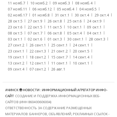
11 нояб.
7
10 нояб.
2
09 нояб.
3
08 нояб.
4
07 нояб.
11
06 нояб.
12
05 нояб.
4
04 нояб.
5
02 нояб.
17
01 нояб.
8
31 окт.
1
30 окт.
4
29 окт.
4
28 окт.
5
27 окт.
9
26 окт.
8
25 окт.
6
24 окт.
9
23 окт.
6
22 окт.
5
11 окт.
5
10 окт.
1
09 окт.
1
08 окт.
5
07 окт.
7
06 окт.
8
05 окт.
4
04 окт.
1
03 окт.
1
02 окт.
6
01 окт.
3
30 сент.
1
28 сент.
3
27 сент.
2
26 сент.
1
25 сент.
1
24 сент.
1
23 сент.
1
22 сент.
3
21 сент.
2
20 сент.
5
19 сент.
1
18 сент.
2
15 сент.
7
14 сент.
4
13 сент.
2
12 сент.
1
11 сент.
1
10 сент.
1
09 сент.
4
07 сент.
2
26 авг.
1
АЧИНСК 🌍 НОВОСТИ : ИНФОРМАЦИОННЫЙ АГРЕГАТОР ИНФО-
САЙТ
СОЗДАНИЕ И ПОДДЕРЖКА ИНФОРМАЦИОННЫХ ВЕБ-
САЙТОВ (ИНН 860400606004)
ОТВЕТСТВЕННОСТЬ ЗА СОДЕРЖАНИЕ РАЗМЕЩЕННЫХ
МАТЕРИАЛОВ: БАННЕРОВ, ОБЪЯВЛЕНИЙ, РЕКЛАМНЫХ ССЫЛОК -