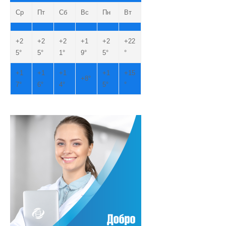
Ср
Пт
Сб
Вс
Пн
Вт
+
2
+
2
+
2
+
1
+
2
+
22
5°
5°
1°
9°
5°
°
+
1
+
1
+
1
+
1
+
15
+
8°
7°
6°
4°
5°
°