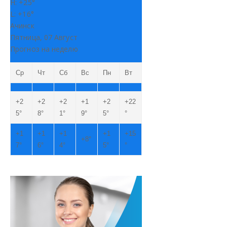
H:
+
25°
L:
+
16°
Ачинск
Пятница, 07 Август
Прогноз на неделю
Ср
Чт
Сб
Вс
Пн
Вт
+
2
+
2
+
2
+
1
+
2
+
22
5°
8°
1°
9°
5°
°
+
1
+
1
+
1
+
1
+
15
+
8°
7°
6°
4°
5°
°