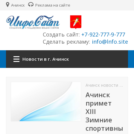
Ачинск
Реклама на сайте
Создать сайт:
+7-922-777-9-777
Сделать рекламу:
info@lnfo.site
Новости в г. Ачинск
Главная
Ачинск новости
Ново
Новости г. Ачинск
Ачинск
примет
Сайты города
XIII
Зимние
История города
спортивны