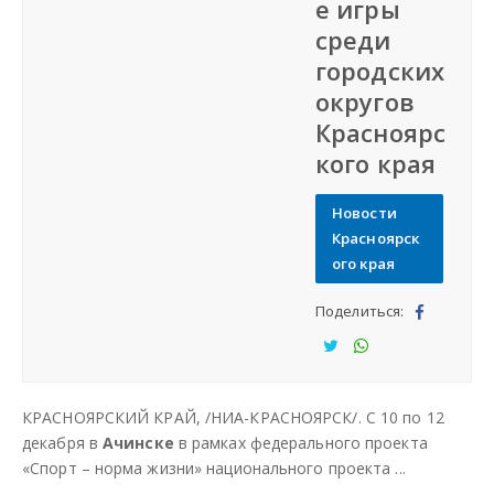
е игры
Разместить объявление
среди
городских
Регионы России
округов
Красноярс
Создание сайтов
кого края
Новости
Красноярск
ого края
Поделиться:
Под
ели
Под
Под
тьс
ели
ели
КРАСНОЯРСКИЙ КРАЙ, /НИА-КРАСНОЯРСК/. С 10 по 12
я
тьс
тьс
декабря в
Ачинске
в рамках федерального проекта
я
я
«Спорт – норма жизни» национального проекта ...