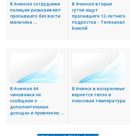
я
В Ачинске сотрудники
В Ачинске вторые
Разместить объявление
полиции разыскивают
сутки ищут
пропавшего без вести
пропавшего 12-летнего
мальчика ...
подростка - Телеканал
Регионы России
Енисей
Создание сайтов
В Ачинске 64
В Ачинск в воскресенье
чиновника не
вернется тепло и
сообщили о
плюсовая температура
дополнительных
доходах и привлекли ...