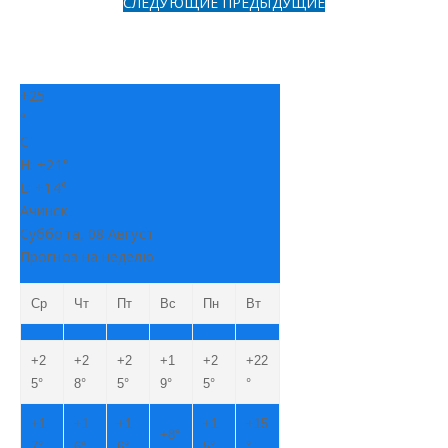
СЛЕДУЮЩИЕ
ПРЕДЫДУЩИЕ
+
25
°
C
H:
+
21°
L:
+
14°
Ачинск
Суббота, 08 Август
Прогноз на неделю
Ср
Чт
Пт
Вс
Пн
Вт
+
2
+
2
+
2
+
1
+
2
+
22
5°
8°
5°
9°
5°
°
+
1
+
1
+
1
+
1
+
15
+
8°
7°
6°
6°
5°
°