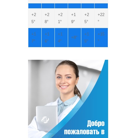
+
2
+
2
+
2
+
1
+
2
+
22
5°
8°
1°
9°
5°
°
+
1
+
1
+
1
+
1
+
15
+
8°
7°
6°
4°
5°
°