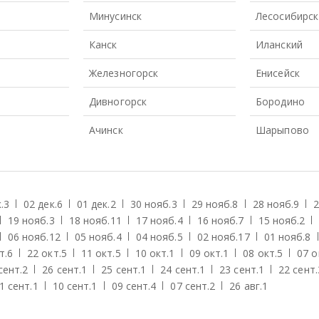
Минусинск
Лесосибирск
Канск
Иланский
Железногорск
Енисейск
Дивногорск
Бородино
Ачинск
Шарыпово
.
3
02 дек.
6
01 дек.
2
30 нояб.
3
29 нояб.
8
28 нояб.
9
2
19 нояб.
3
18 нояб.
11
17 нояб.
4
16 нояб.
7
15 нояб.
2
06 нояб.
12
05 нояб.
4
04 нояб.
5
02 нояб.
17
01 нояб.
8
т.
6
22 окт.
5
11 окт.
5
10 окт.
1
09 окт.
1
08 окт.
5
07 о
сент.
2
26 сент.
1
25 сент.
1
24 сент.
1
23 сент.
1
22 сент.
1 сент.
1
10 сент.
1
09 сент.
4
07 сент.
2
26 авг.
1