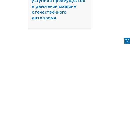
уступила преимущество
в движении машине
отечественного
автопрома
С