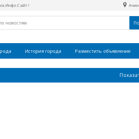
к.Инфо.Сайт !
Ачин
По
орода
История города
Разместить объявление
Показа