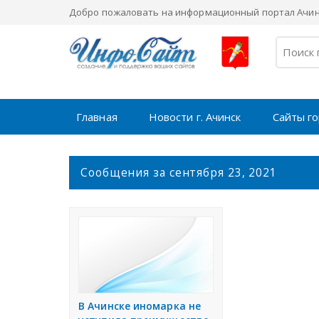
Добро пожаловать на информационный портал Ачинс
Главная
Новости г. Ачинск
Сайты г
С
Сообщения за сентября 23, 2021
о
о
б
щ
е
н
и
я
В Ачинске иномарка не