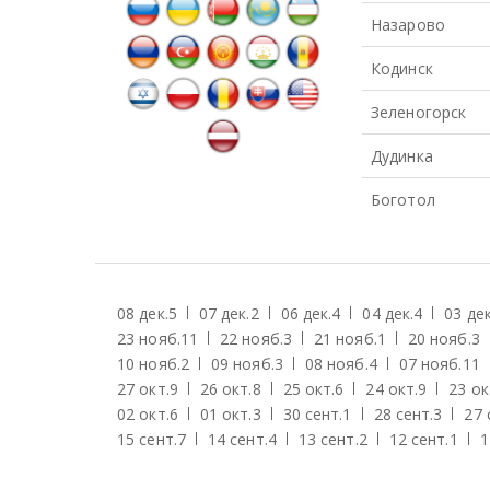
Назарово
Кодинск
Зеленогорск
Дудинка
Боготол
08 дек.
5
07 дек.
2
06 дек.
4
04 дек.
4
03 дек
23 нояб.
11
22 нояб.
3
21 нояб.
1
20 нояб.
3
10 нояб.
2
09 нояб.
3
08 нояб.
4
07 нояб.
11
27 окт.
9
26 окт.
8
25 окт.
6
24 окт.
9
23 ок
02 окт.
6
01 окт.
3
30 сент.
1
28 сент.
3
27 
15 сент.
7
14 сент.
4
13 сент.
2
12 сент.
1
1