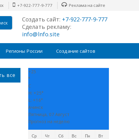
ск
+7-922-777-9-777
Реклама на сайте
Создать сайт:
+7-922-777-9-777
иск
Сделать рекламу:
info@lnfo.site
Регионы России
Создание сайтов
+
25
ть все
°
C
H:
+
25°
L:
+
16°
Ачинск
Пятница, 07 Август
Прогноз на неделю
Ср
Чт
Сб
Вс
Пн
Вт