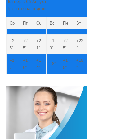
Четверг, 06 Август
Прогноз на неделю
Ср
Пт
Сб
Вс
Пн
Вт
+
2
+
2
+
2
+
1
+
2
+
22
5°
5°
1°
9°
5°
°
+
1
+
1
+
1
+
1
+
15
+
8°
7°
6°
4°
5°
°