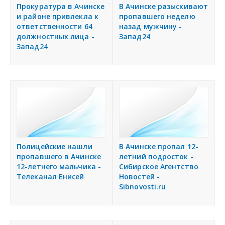
я
Прокуратура в Ачинске
В Ачинске разыскивают
Разместить объявление
и районе привлекла к
пропавшего неделю
ответственности 64
назад мужчину -
должностных лица -
Запад24
Регионы России
Запад24
Создание сайтов
Полицейские нашли
В Ачинске пропал 12-
пропавшего в Ачинске
летний подросток -
12-летнего мальчика -
Сибирское Агентство
Телеканал Енисей
Новостей -
Sibnovosti.ru