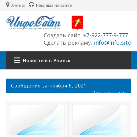
Ачинск
Реклама на сайте
Создать сайт:
+7-922-777-9-777
Сделать рекламу:
info@lnfo.site
Новости в г. Ачинск
Главная
С
Сообщения за ноября 6, 2021
о
Показать все
Новости г. Ачинск
о
б
щ
Сайты города
е
н
История города
и